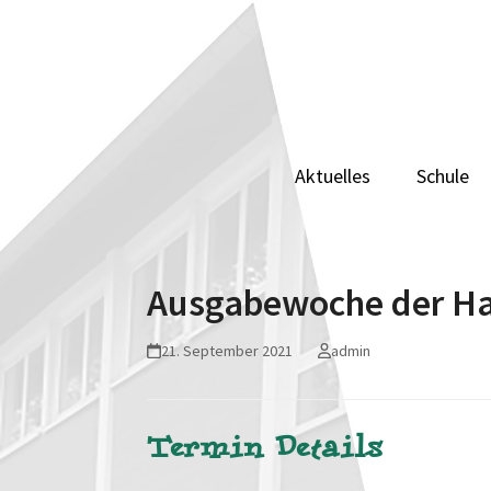
Skip
to
content
Aktuelles
Schule
Ausgabewoche der Hal
21. September 2021
admin
Termin Details