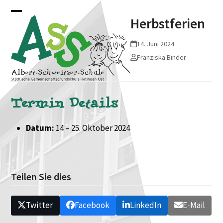
Skip
Open
Close
to
Herbstferien
mobile
mobile
content
14. Juni 2024
menu
menu
Franziska Binder
Termin Details
Datum:
14
–
25. Oktober 2024
Teilen Sie dies
Twitter
Facebook
LinkedIn
E-Mail