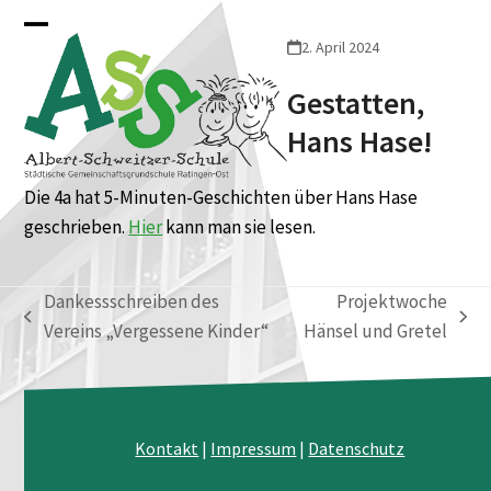
Skip
Open
Close
to
2. April 2024
mobile
mobile
content
Gestatten,
menu
menu
Hans Hase!
Die 4a hat 5-Minuten-Geschichten über Hans Hase
geschrieben.
Hier
kann man sie lesen.
Dankessschreiben des
Projektwoche
vorheriger
Nächster
Vereins „Vergessene Kinder“
Hänsel und Gretel
Beitrag:
Beitrag:
Kontakt
|
Impressum
|
Datenschutz