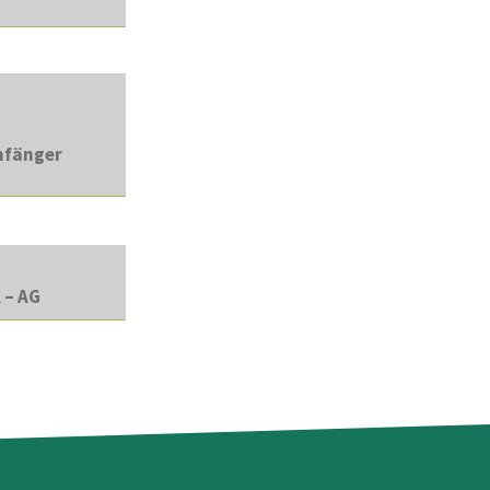
anfänger
 – AG